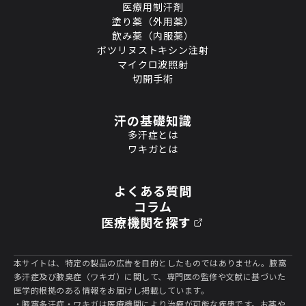
医療用制汗剤
塗り薬（外用薬）
飲み薬（内服薬）
ボツリヌストキシン注射
マイクロ波照射
切開手術
汗の基礎知識
多汗症とは
ワキガとは
よくある質問
コラム
医療機関を探す
本サイトは、特定の製品の広告を目的としたものではありません。腋窩
多汗症及び腋臭症（ワキガ）に関して、専門医の監修や文献に基づいた
医学的根拠のある情報をお届けし掲載しています。
・腋窩多汗症・ワキガは医療機関により治療が可能な疾患です。お薬や