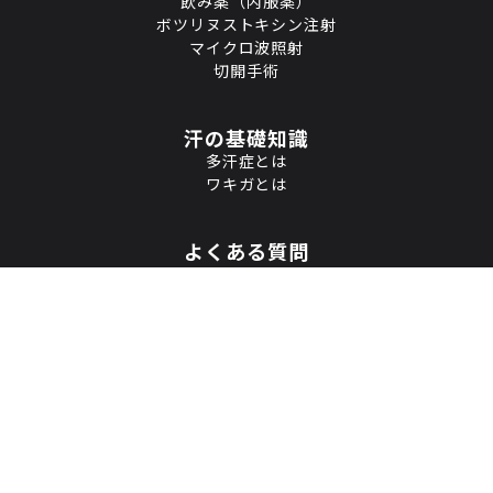
飲み薬（内服薬）
ボツリヌストキシン注射
マイクロ波照射
切開手術
汗の基礎知識
多汗症とは
ワキガとは
よくある質問
コラム
医療機関を探す
本サイトは、特定の製品の広告を目的としたものではありません。腋窩
多汗症及び腋臭症（ワキガ）に関して、専門医の監修や文献に基づいた
医学的根拠のある情報をお届けし掲載しています。
・腋窩多汗症・ワキガは医療機関により治療が可能な疾患です。お薬や
注射、機器による治療など、多様な選択肢があることをお伝え紹介して
います。