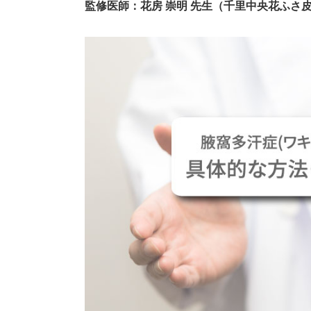
監修医師：花房 崇明 先生（千里中央花ふさ皮