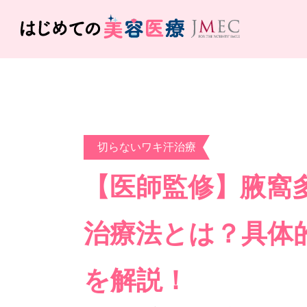
切らないワキ汗治療
【医師監修】腋窩多
治療法とは？具体
を解説！