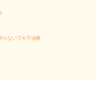
る
切らないワキ汗治療