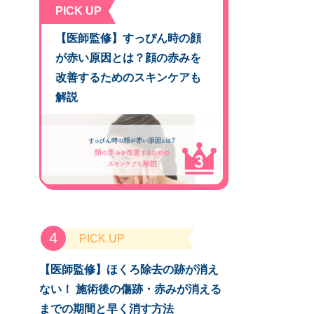
PICK UP
,
【医師監修】すっぴん時の顔
が赤い原因とは？顔の赤みを
改善するためのスキンケアも
解説
PICK UP
【医師監修】ほくろ除去の跡が消え
ない！ 施術後の傷跡・赤みが消える
までの期間と早く消す方法